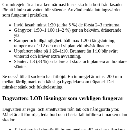
Grundregeln är att marken närmast huset ska luta bort från fasaden
för att hindra att vatten blir stående. Använd enkla lutningsvärden
som fungerar i praktiken.
Invid fasad: minst 1:20 (cirka 5 %) de första 2–3 metrarna.
Gångytor: 1:50–1:100 (1–2 %) ger en bekväm, dränerande
yta.
Ramper och tillgänglighet: håll max 1:20 i längslutning,
ramper max 1:12 och med vilplan vid nivåskillnader.
Uppfarter: sikta på 1:20–1:10. Brantare än 1:10 blir svårt
vintertid och kräver extra avvattning.
Slänter: 1:3 (33 %) är lättare att sköta och plantera än brantare
slänter.
Se också till att sockeln har frihöjd. En tumregel är minst 200 mm
mellan färdig mark och känsliga byggdelar som träpanel. Det
minskar stänk och fuktbelastning.
Dagvatten: LOD-lösningar som verkligen fungerar
Dagvatten är regn- och smältvatten från tak och hårdgjorda ytor.
Målet är att fördröja, leda bort och i bästa fall infiltrera i marken utan
skador.
Takvatten: led stuprör till brunn med sandfång eller utkastare