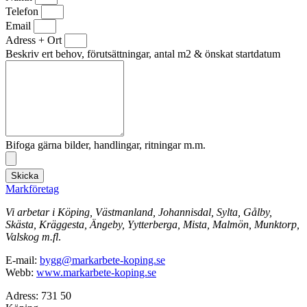
Telefon
Email
Adress + Ort
Beskriv ert behov, förutsättningar, antal m2 & önskat startdatum
Bifoga gärna bilder, handlingar, ritningar m.m.
Skicka
Markföretag
Vi arbetar i Köping, Västmanland, Johannisdal, Sylta, Gålby,
Skästa, Kräggesta, Ängeby, Yytterberga, Mista, Malmön, Munktorp,
Valskog m.fl
.
E-mail:
bygg@markarbete-koping.se
Webb:
www.markarbete-koping.se
Adress: 731 50