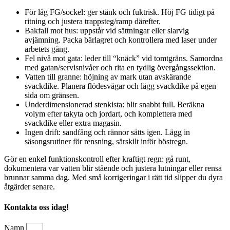
För låg FG/sockel: ger stänk och fuktrisk. Höj FG tidigt på
ritning och justera trappsteg/ramp därefter.
Bakfall mot hus: uppstår vid sättningar eller slarvig
avjämning. Packa bärlagret och kontrollera med laser under
arbetets gång.
Fel nivå mot gata: leder till “knäck” vid tomtgräns. Samordna
med gatan/servisnivåer och rita en tydlig övergångssektion.
Vatten till granne: höjning av mark utan avskärande
svackdike. Planera flödesvägar och lägg svackdike på egen
sida om gränsen.
Underdimensionerad stenkista: blir snabbt full. Beräkna
volym efter takyta och jordart, och komplettera med
svackdike eller extra magasin.
Ingen drift: sandfång och rännor sätts igen. Lägg in
säsongsrutiner för rensning, särskilt inför höstregn.
Gör en enkel funktionskontroll efter kraftigt regn: gå runt,
dokumentera var vatten blir stående och justera lutningar eller rensa
brunnar samma dag. Med små korrigeringar i rätt tid slipper du dyra
åtgärder senare.
Kontakta oss idag!
Namn