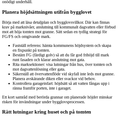
onödigt underhåll.
Planera höjdsättningen utifrån bygglovet
Börja med att läsa detaljplan och bygglovsvillkor. Där kan finnas
krav på marknivåer, anslutning till kommunalt dagvatten eller förbud
mot att höja tomten mot granne. Sätt sedan en tydlig strategi för
FG/FS och omgivande mark.
Fastställ referens: hämta kommunens höjdsystem och skapa
en fixpunkt på tomten.
Bestäm FG (färdigt golv) så att du får god frihöjd till mark
runt fasaden och klarar anslutning mot gata.
Rita marksektioner: visa lutningar från hus, över tomten och
mot dagvattenlösning eller gata.
Säkerställ att övervattenflöde vid skyfall inte leds mot granne.
Planera avskärande diken eller svackor vid behov.
Kontrollera garageinfart: höjdsätt så att vatten fångas upp i
ränna framför porten, inte i garaget.
Ett kort samråd med berörda grannar om planerade höjder minskar
risken för invändningar under bygglovsprocessen.
Rätt lutningar kring huset och på tomten