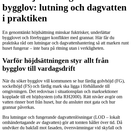
bygglov: lutning och dagvatten
i praktiken
En genomtänkt höjdsättning minskar fuktrisker, underlättar
bygglovet och förebygger konflikter med grannar. Här får du
praktiska råd om lutningar och dagvattenhantering så att marken runt
huset fungerar – inte bara på ritning utan i verkligheten.
Varför höjdsättningen styr allt från
bygglov till vardagsdrift
När du söker bygglov vill kommunen se hur färdig golvhöjd (FG),
sockelhöjd (FS) och färdig mark ska ligga i förhållande till
omgivningen. Det redovisas i situationsplan och marksektioner
kopplade till ett höjdsystem (ofta RH2000). Rätt nivåer avgör om
vatten rinner bort från huset, hur du ansluter mot gata och hur
grannar påverkas.
Bra lutningar och fungerande dagvattenlösningar (LOD – lokalt
omhändertagande av dagvatten) gör att tomten håller över tid. Då
undviker du bakfall mot fasaden, översvämningar vid skyfall och