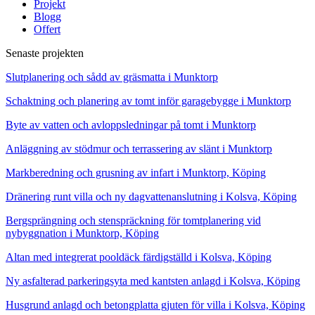
Projekt
Blogg
Offert
Senaste projekten
Slutplanering och sådd av gräsmatta i Munktorp
Schaktning och planering av tomt inför garagebygge i Munktorp
Byte av vatten och avloppsledningar på tomt i Munktorp
Anläggning av stödmur och terrassering av slänt i Munktorp
Markberedning och grusning av infart i Munktorp, Köping
Dränering runt villa och ny dagvattenanslutning i Kolsva, Köping
Bergsprängning och stenspräckning för tomtplanering vid
nybyggnation i Munktorp, Köping
Altan med integrerat pooldäck färdigställd i Kolsva, Köping
Ny asfalterad parkeringsyta med kantsten anlagd i Kolsva, Köping
Husgrund anlagd och betongplatta gjuten för villa i Kolsva, Köping