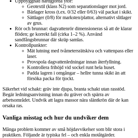
Uppbyggnad hårdgjorda ytor:
Geotextil (klass N2) som separationslager mot jord.
Bärlager kross (t.ex. 0/32 eller 0/63) väl packat i skikt.
Sättlager (0/8) för marksten/plattor, alternativt slitlager
av grus.
Rör och brunnar: dagvattenrör dimensioneras så att de klarar
flöden; ge korrekt fall (cirka 1–2 %). Använd
sandfångsbrunnar där skräp samlas.
Kontrollpunkter:
Mät lutning med tvåmetersrätskiva och vattenpass eller
laser.
Provspola dagvattenledningar innan återfyllning.
Kontrollera frihöjd vid sockel runt hela huset.
Padda lagren i omgångar – hellre tunna skikt än att
försöka packa för tjockt.
Säkerhet vid schakt: gräv inte djupa, branta schakt utan rasstöd.
Begär ledningsanvisning innan du gräver och spärra av
arbetsområdet. Undvik att lagra massor nära släntkrön där de kan
orsaka ras.
Vanliga misstag och hur du undviker dem
Många problem kommer av små höjdavvikelser som blir stora i
praktiken. Följande är typiska fel – och enkla motåtgärder.