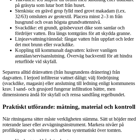
på gräsyta som lutar bort från huset.
Stenkista: en grävd grop fylld med grovt makadam (t.ex.
32/63) omsluten av geotextil. Placera minst 2–3 m från
husgrund och ovan högsta grundvattennivå.
Svackdike: ett grundt, gräsbevuxet dike som samlar och
fördröjer vatten. Bra längs tomtgräns för att skydda granne.
Linjeavvattning/ränndal: fångar vatten från uppfart och leder
det mot brunn eller svackdike.
Koppling till kommunalt dagvatten: kräver vanligen
anmälan/servisanslutning. Överväg backventil för att hindra
returflöde vid skyfall.
Separera alltid dränvatten (från husgrundens dränering) från
dagvatten. I lerjord infiltrerar vattnet dåligt; välj fördröjning
(svackdike, magasin) eller anslutning till ledning enligt kommunens
krav. I sand- och grusjord fungerar infiltration bättre, men
dimensionera ändå för skyfall och rensa sandfång regelbundet.
Praktiskt utförande: mätning, material och kontroll
När ritningarna sitter måste verkligheten stämma. Sätt ut höjder med
roterande laser eller avvägningsinstrument. Markera nivåer på
profilkäppar och snören och arbeta systematiskt över tomten.