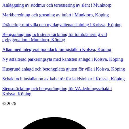
Anläggning av stödmur och terrassering av slänt i Munktorp
Markberedning och grusning av infart i Munktorp, Köping
Dränering runt villa och ny dagvattenanslutning i Kolsva, Köping
Bergsprängning och stenspräckning för tomtplanering vid
nybyggnation i Munktorp, Köping
Altan med integrerat pooldäck färdigställd i Kolsva, Köping
Ny asfalterad parkeringsyta med kantsten anlagd i Kolsva, Köping
Husgrund anlagd och betongplatta gjuten för villa i Kolsva, Köping
Schakt och installation av kabelrör för laddstolpar i Kolsva, Köping
Stenspräckning och bergsprängning för VA-ledningsschakt i
Kolsva, Köping
© 2026