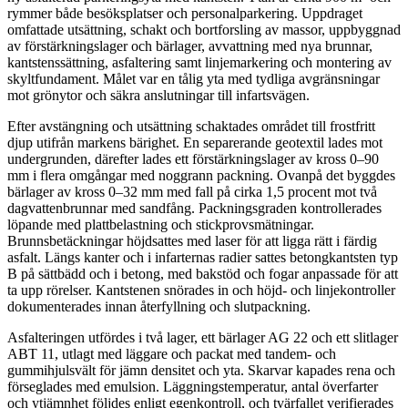
rymmer både besöksplatser och personalparkering. Uppdraget
omfattade utsättning, schakt och bortforsling av massor, uppbyggnad
av förstärkningslager och bärlager, avvattning med nya brunnar,
kantstenssättning, asfaltering samt linjemarkering och montering av
skyltfundament. Målet var en tålig yta med tydliga avgränsningar
mot grönytor och säkra anslutningar till infartsvägen.
Efter avstängning och utsättning schaktades området till frostfritt
djup utifrån markens bärighet. En separerande geotextil lades mot
undergrunden, därefter lades ett förstärkningslager av kross 0–90
mm i flera omgångar med noggrann packning. Ovanpå det byggdes
bärlager av kross 0–32 mm med fall på cirka 1,5 procent mot två
dagvattenbrunnar med sandfång. Packningsgraden kontrollerades
löpande med plattbelastning och stickprovsmätningar.
Brunnsbetäckningar höjdsattes med laser för att ligga rätt i färdig
asfalt. Längs kanter och i infarternas radier sattes betongkantsten typ
B på sättbädd och i betong, med bakstöd och fogar anpassade för att
ta upp rörelser. Kantstenen snörades in och höjd- och linjekontroller
dokumenterades innan återfyllning och slutpackning.
Asfalteringen utfördes i två lager, ett bärlager AG 22 och ett slitlager
ABT 11, utlagt med läggare och packat med tandem- och
gummihjulsvält för jämn densitet och yta. Skarvar kapades rena och
förseglades med emulsion. Läggningstemperatur, antal överfarter
och ytjämnhet följdes enligt egenkontroll, och tvärfallet verifierades