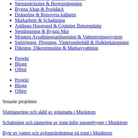
Stenspräckning & Bergsprängning
Bygga Altan & Pooldäck
Dränering & Renovera källaren
Markarbete & Schaktning
Anlägga Husgrund & Gjutning Betongplatta
Stenläggning & Bygga Mur
Montera Avsaltningsanläggning & Vattenreningssystem
Snöröjning, Plogning, Vinterunderhåll & Halkbekämpning
Dikning, Dikesrensning & Markavvattning
Projekt
Blogg
Offert
Projekt
Blogg
Offert
Senaste projekten
Slutplanering och sådd av gräsmatta i Munktorp
Schaktning och planering av tomt inför garagebygge i Munktorp
Byte av vatten och avloppsledningar på tomt i Munktorp