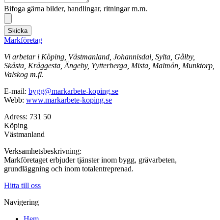
Bifoga gärna bilder, handlingar, ritningar m.m.
Skicka
Markföretag
Vi arbetar i Köping, Västmanland, Johannisdal, Sylta, Gålby,
Skästa, Kräggesta, Ängeby, Yytterberga, Mista, Malmön, Munktorp,
Valskog m.fl
.
E-mail:
bygg@markarbete-koping.se
Webb:
www.markarbete-koping.se
Adress: 731 50
Köping
Västmanland
Verksamhetsbeskrivning:
Markföretaget erbjuder tjänster inom bygg, grävarbeten,
grundläggning och inom totalentreprenad.
Hitta till oss
Navigering
Hem