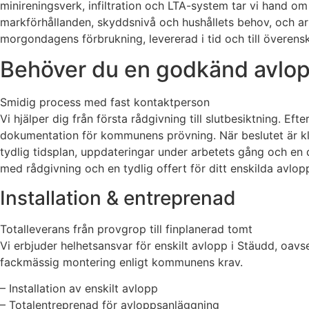
minireningsverk, infiltration och LTA-system tar vi hand om
markförhållanden, skyddsnivå och hushållets behov, och a
morgondagens förbrukning, levererad i tid och till överen
Behöver du en godkänd avlop
Smidig process med fast kontaktperson
Vi hjälper dig från första rådgivning till slutbesiktning.
dokumentation för kommunens prövning. När beslutet är klart
tydlig tidsplan, uppdateringar under arbetets gång och en 
med rådgivning och en tydlig offert för ditt enskilda avlop
Installation & entreprenad
Totalleverans från provgrop till finplanerad tomt
Vi erbjuder helhetsansvar för enskilt avlopp i Stäudd, oavse
fackmässig montering enligt kommunens krav.
– Installation av enskilt avlopp
– Totalentreprenad för avloppsanläggning