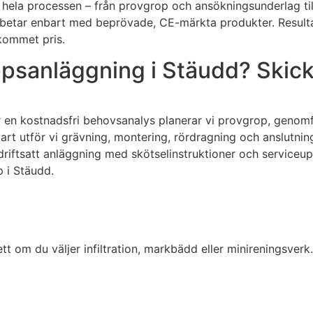
 hela processen – från provgrop och ansökningsunderlag till
rbetar enbart med beprövade, CE-märkta produkter. Resulta
skommet pris.
psanläggning i Stäudd? Skick
 Efter en kostnadsfri behovsanalys planerar vi provgrop, ge
 utför vi grävning, montering, rördragning och anslutning t
driftsatt anläggning med skötselinstruktioner och serviceu
p i Stäudd.
tt om du väljer infiltration, markbädd eller minireningsverk.