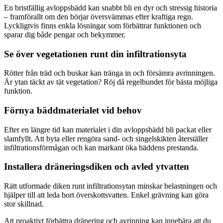
En bristfällig avloppsbädd kan snabbt bli en dyr och stressig historia
– framförallt om den börjar översvämmas efter kraftiga regn.
Lyckligtvis finns enkla lösningar som förbättrar funktionen och
sparar dig både pengar och bekymmer.
Se över vegetationen runt din infiltrationsyta
Rötter från träd och buskar kan tränga in och försämra avrinningen.
Är ytan täckt av tät vegetation? Röj då regelbundet för bästa möjliga
funktion.
Förnya bäddmaterialet vid behov
Efter en längre tid kan materialet i din avloppsbädd bli packat eller
slamfyllt. Att byta eller rengöra sand- och singelskikten återställer
infiltrationsförmågan och kan markant öka bäddens prestanda.
Installera dräneringsdiken och avled ytvatten
Rätt utformade diken runt infiltrationsytan minskar belastningen och
hjälper till att leda bort överskottsvatten. Enkel grävning kan göra
stor skillnad.
Att proaktivt förbättra dränering och avrinning kan innebära att du