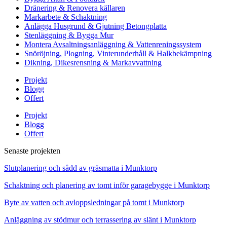
Dränering & Renovera källaren
Markarbete & Schaktning
Anlägga Husgrund & Gjutning Betongplatta
Stenläggning & Bygga Mur
Montera Avsaltningsanläggning & Vattenreningssystem
Snöröjning, Plogning, Vinterunderhåll & Halkbekämpning
Dikning, Dikesrensning & Markavvattning
Projekt
Blogg
Offert
Projekt
Blogg
Offert
Senaste projekten
Slutplanering och sådd av gräsmatta i Munktorp
Schaktning och planering av tomt inför garagebygge i Munktorp
Byte av vatten och avloppsledningar på tomt i Munktorp
Anläggning av stödmur och terrassering av slänt i Munktorp