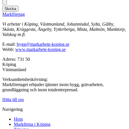
Skicka
Markföretag
Vi arbetar i Köping, Västmanland, Johannisdal, Sylta, Gålby,
Skästa, Kräggesta, Ängeby, Yytterberga, Mista, Malmön, Munktorp,
Valskog m.fl
.
E-mail:
bygg@markarbete-koping.se
Webb:
www.markarbete-koping.se
Adress: 731 50
Köping
Västmanland
Verksamhetsbeskrivning:
Markföretaget erbjuder tjänster inom bygg, grävarbeten,
grundläggning och inom totalentreprenad.
Hitta till oss
Navigering
Hem
Markfirma i Köping