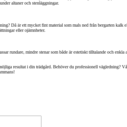
under altaner och stenläggningar.
ing? Då är ett mycket fint material som mals ned från bergarten kalk elle
sättningar eller ojämnheter.
 passar rundare, mindre stenar som både är estetiskt tilltalande och enkla
 möjliga resultat i din trädgård. Behöver du professionell vägledning? V
lsammans!